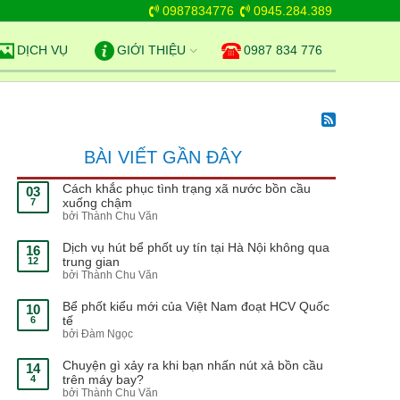
0987834776
0945.284.389
DỊCH VỤ
GIỚI THIỆU
0987 834 776
BÀI VIẾT GẦN ĐÂY
Cách khắc phục tình trạng xã nước bồn cầu
03
xuống chậm
7
bởi Thành Chu Văn
Dịch vụ hút bể phốt uy tín tại Hà Nội không qua
16
trung gian
12
bởi Thành Chu Văn
Bể phốt kiểu mới của Việt Nam đoạt HCV Quốc
10
tế
6
bởi Đàm Ngọc
Chuyện gì xảy ra khi bạn nhấn nút xả bồn cầu
14
trên máy bay?
4
bởi Thành Chu Văn