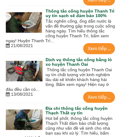
Thông tắc cống huyện Thanh Trì
uy tín sạch sẽ đảm bảo 100%
Tắc nghẽn cống, ống dẫn nước là
vấn đề thường gặp trong cuộc sống
hàng ngày. Tìm hiểu thông tắc
cống huyện Thanh Trì, bấm xem
ngay! Huyện Thanh Trì...
21/08/2021
Xem tiếp ...
Dịch vụ thông tắc cống bằng lò
xo huyện Thanh Oai
Thông tắc cống huyện Thanh Oai
uy tín chất lượng với kinh nghiệm
lâu dài sẽ khiến khách hàng hài
lòng. Bấm xem ngay! Hiện nay ở
đâu đều cần có...
13/08/2021
Xem tiếp ...
Địa chỉ thông tắc cống huyện
Thạch Thất uy tín
Hút bể phốt, thông tắc cống huyện
Thạch Thất đảm bảo chất lượng
cũng như vấn đề vệ sinh cho nhà
bạn sau khi xử lý. Tìm hiểu, bấm