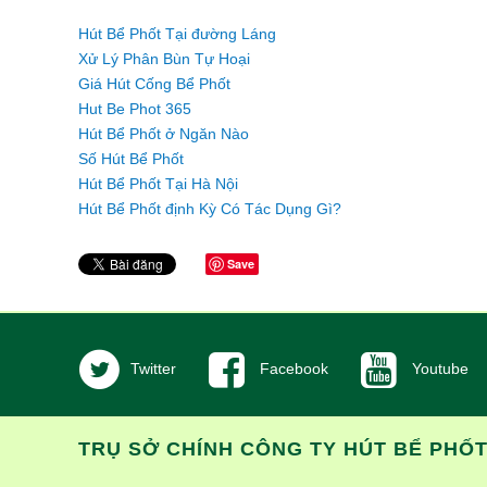
Hút Bể Phốt Tại đường Láng
Xử Lý Phân Bùn Tự Hoại
Giá Hút Cống Bể Phốt
Hut Be Phot 365
Hút Bể Phốt ở Ngăn Nào
Số Hút Bể Phốt
Hút Bể Phốt Tại Hà Nội
Hút Bể Phốt định Kỳ Có Tác Dụng Gì?
Save
Twitter
Facebook
Youtube
TRỤ SỞ CHÍNH CÔNG TY HÚT BỂ PHỐ