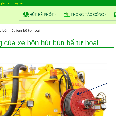
hỉ và ngày lễ.
HÚT BỂ PHỐT
THÔNG TẮC CỐNG
e bồn hút bùn bể tự hoại
g của xe bồn hút bùn bể tự hoại