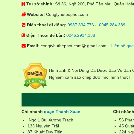
Trụ sở chính:
Số 36, Ngõ 260, Phố Tân Mai, Quận Hoàn
Website:
Congtyhutbephot.com
Điện thoại di động:
0987 834 776
-
0945.284.389
Điện Thoại để bàn:
0246.2914.188
Email:
congtyhutbephot.com
gmail.com _
Liên hệ qua
Hình ảnh & Nội Dung Đã Được Bảo Vệ Bản
Nghiêm cấm sao chép dưới mọi hình thức!
Chi nhánh
quận Thanh Xuân
Chi nhán
Ngõ 1 Bùi Xương Trạch
56 Pha
133 Nguyễn Trãi
45 Quá
87 Khuất Duy Tiến
224 Ng