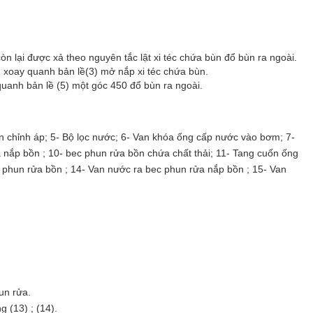
 lại được xả theo nguyên tắc lật xi téc chứa bùn đổ bùn ra ngoài.
2) xoay quanh bản lề(3) mở nắp xi téc chứa bùn.
 quanh bản lề (5) một góc 450 đổ bùn ra ngoài.
an chỉnh áp; 5- Bộ lọc nước; 6- Van khóa ống cấp nước vào bơm; 7-
nắp bồn ; 10- bec phun rửa bồn chứa chất thải; 11- Tang cuốn ống
 phun rửa bồn ; 14- Van nước ra bec phun rửa nắp bồn ; 15- Van
un rửa.
 (13) ; (14).