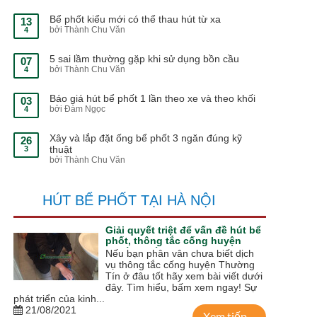
Bể phốt kiểu mới có thể thau hút từ xa
13
bởi Thành Chu Văn
4
5 sai lầm thường gặp khi sử dụng bồn cầu
07
bởi Thành Chu Văn
4
Báo giá hút bể phốt 1 lần theo xe và theo khối
03
bởi Đàm Ngọc
4
Xây và lắp đặt ống bể phốt 3 ngăn đúng kỹ
26
thuật
3
bởi Thành Chu Văn
HÚT BỂ PHỐT TẠI HÀ NỘI
Giải quyết triệt để vấn đề hút bể
phốt, thông tắc cống huyện
Thường Tín
Nếu bạn phân vân chưa biết dịch
vụ thông tắc cống huyện Thường
Tín ở đâu tốt hãy xem bài viết dưới
đây. Tìm hiểu, bấm xem ngay! Sự
phát triển của kinh...
21/08/2021
Xem tiếp ...