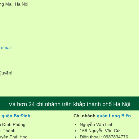
g Mai, Hà Nội
 email
 Quyền!
Và hơn 24 chi nhánh trên khắp thành phố Hà Nội
h
quận Ba Đình
Chi nhánh
quận Long Biên
n Đình Phùng
Nguyễn Văn Linh
n Thánh
168 Nguyễn Văn Cừ
uyễn Thái Học
Điện thoại : 0987834776