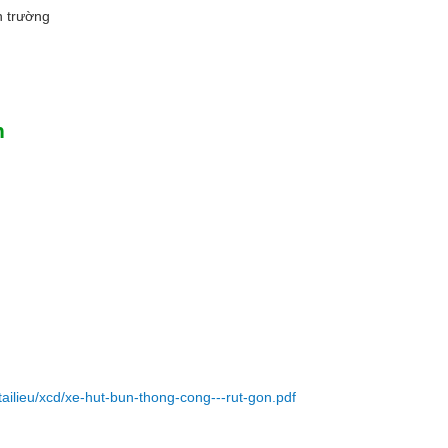
n trường
n
ailieu/xcd/xe-hut-bun-thong-cong---rut-gon.pdf