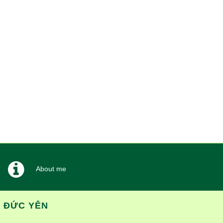
About me
T ĐỨC YÊN