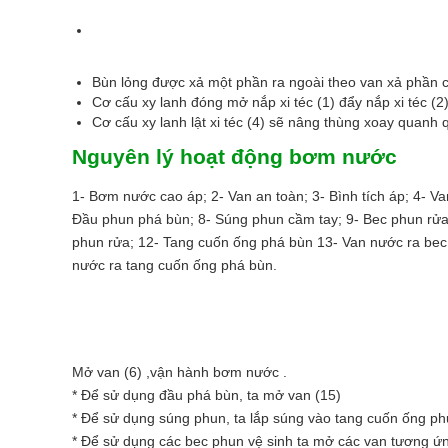
Bùn lỏng được xả một phần ra ngoài theo van xả phần còn
Cơ cấu xy lanh đóng mở nắp xi téc (1) đẩy nắp xi téc (
Cơ cấu xy lanh lật xi téc (4) sẽ nâng thùng xoay quanh
Nguyên lý hoạt động bơm nước
1- Bơm nước cao áp; 2- Van an toàn; 3- Bình tích áp; 4- V
Đầu phun phá bùn; 8- Súng phun cầm tay; 9- Bec phun rửa 
phun rửa; 12- Tang cuốn ống phá bùn 13- Van nước ra bec
nước ra tang cuốn ống phá bùn.
Mở van (6) ,vận hành bơm nước .
* Để sử dụng đầu phá bùn, ta mở van (15)
* Để sử dụng súng phun, ta lắp súng vào tang cuốn ống ph
* Để sử dụng các bec phun vệ sinh ta mở các van tương ứng