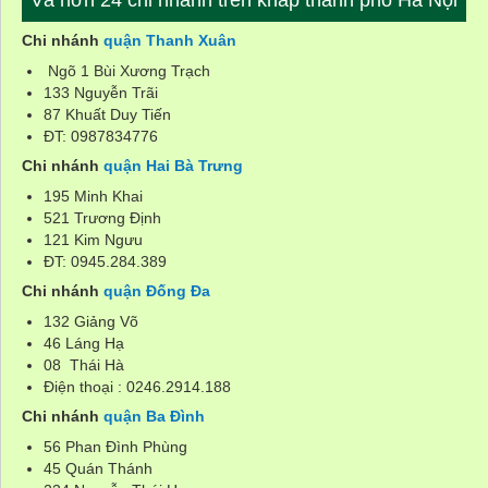
Và hơn 24 chi nhánh trên khắp thành phố Hà Nội
Chi nhánh
quận Thanh Xuân
Ngõ 1 Bùi Xương Trạch
133 Nguyễn Trãi
87 Khuất Duy Tiến
ĐT: 0987834776
Chi nhánh
quận Hai Bà Trưng
195 Minh Khai
521 Trương Định
121 Kim Ngưu
ĐT: 0945.284.389
Chi nhánh
quận Đống Đa
132 Giảng Võ
46 Láng Hạ
08 Thái Hà
Điện thoại : 0246.2914.188
Chi nhánh
quận Ba Đình
56 Phan Đình Phùng
45 Quán Thánh