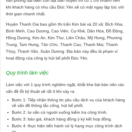
văn phòng đại diện còn địa bàn huyện thì có 1 chi nhánh nên
khi khách hàng có nhu cầu Đức Yên sẽ có mặt ngay lập tức với
thời gian nhanh nhất.
Huyện Thanh Oai bao gồm thị trấn Kim bài và 20 xã: Bích Hòa,
Bình Minh, Cao Dương, Cao Viên, Cự Khê, Dân Hòa, Đỗ Động,
Hồng Dương, Kim An, Kim Thư, Liên Châu, Mỹ Hưng, Phương
Trung, Tam Hưng, Tân Ước, Thanh Cao, Thanh Mai, Thanh
Thùy, Thanh Văn, Xuân Dương. Địa bàn này đều là phạm vi
hoạt động của công ty hút bể phốt Đức Yên.
Quy trình làm việc
Làm việc với 1 quy trình nghiêm ngặt, khắt khe bài bản nên các
vấn đề lỗi kỹ thuật sẽ rất ít khi xảy ra.
Bước 1: Tiếp nhận thông tin yêu cầu dịch vụ của khách hàng
về vấn đề thông tắc cống, hút bể phốt.
Bước 2: tư vấn cử người xuống kiểm tra công trình.
Bước 3: báo giá, khách hàng đồng ý ký kết hợp đồng.
Bước 4: thực hiện tiến hành xử lý hạng mục công trình dịch
vụ.