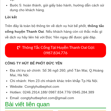
Bước 5: hoàn thành, gửi giấy bảo hành, hướng dẫn cách sử
dụng cho khách hàng.
Lời kết
Trên đây là toàn bộ thông tin về dịch vụ hút bể phốt,
thông tắc
cống huyện Thanh Oai
. Nếu khách hàng còn có thắc mắc gì
về dịch vụ hãy liên hệ với Đức Yên ngay để được giải đáp.
Thông Tắc Cống Tại Huyện Thanh Oai Gọi:
0987.834.776
CÔNG TY HÚT BỂ PHỐT ĐỨC YÊN
Địa chỉ trụ sở chính: Số 36 ngõ 260, phố Tân Mai, Q.Hoàng
Mai, Hà Nội.
Chi nhánh: Hơn 23 chi nhánh khác trên khắp Tp.Hà Nội.
Website: Congtyhutbephot.com
Hotlien: 0246.2914.188/ 0987.834.776/ 0945.284.389
Email:
congtyhutbephot.com@gmail.com
Bài viết liên quan