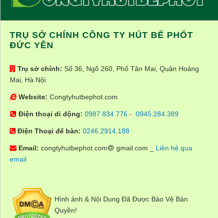
TRỤ SỞ CHÍNH CÔNG TY HÚT BỂ PHỐT
ĐỨC YÊN
Trụ sở chính:
Số 36, Ngõ 260, Phố Tân Mai, Quận Hoàng
Mai, Hà Nội
Website:
Congtyhutbephot.com
Điện thoại di động:
0987 834 776
-
0945.284.389
Điện Thoại để bàn:
0246.2914.188
Email:
congtyhutbephot.com
gmail.com _
Liên hệ qua
email
Hình ảnh & Nội Dung Đã Được Bảo Vệ Bản
Quyền!