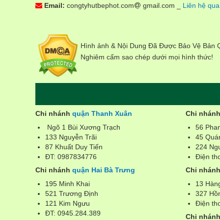
Email:
congtyhutbephot.com
gmail.com _
Liên hệ qua
Hình ảnh & Nội Dung Đã Được Bảo Vệ Bản
Nghiêm cấm sao chép dưới mọi hình thức!
Chi nhánh
quận Thanh Xuân
Chi nhán
Ngõ 1 Bùi Xương Trạch
56 Pha
133 Nguyễn Trãi
45 Quá
87 Khuất Duy Tiến
224 Ng
ĐT: 0987834776
Điện th
Chi nhánh
quận Hai Bà Trưng
Chi nhán
195 Minh Khai
13 Hàn
521 Trương Định
327 Hồ
121 Kim Ngưu
Điện th
ĐT: 0945.284.389
Chi nhán