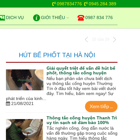
0987834776
0945.284.389
DỊCH VỤ
GIỚI THIỆU
0987 834 776
10
của
29
HÚT BỂ PHỐT TẠI HÀ NỘI
Giải quyết triệt để vấn đề hút bể
phốt, thông tắc cống huyện
Thường Tín
Nếu bạn phân vân chưa biết dịch
vụ thông tắc cống huyện Thường
Tín ở đâu tốt hãy xem bài viết dưới
đây. Tìm hiểu, bấm xem ngay! Sự
phát triển của kinh...
21/08/2021
Xem tiếp ...
Thông tắc cống huyện Thanh Trì
uy tín sạch sẽ đảm bảo 100%
Tắc nghẽn cống, ống dẫn nước là
vấn đề thường gặp trong cuộc sống
hàng ngày. Tìm hiểu thông tắc