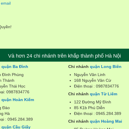
 email
 Quyền!
Và hơn 24 chi nhánh trên khắp thành phố Hà Nội
h
quận Ba Đình
Chi nhánh
quận Long Biên
n Đình Phùng
Nguyễn Văn Linh
n Thánh
168 Nguyễn Văn Cừ
uyễn Thái Học
Điện thoại : 0987834776
oại: 0987834776
Chi nhánh
quận Từ Liêm
h
quận Hoàn Kiếm
122 Đường Mỹ Đình
g Đào
85 K1b Phú Diễn
ng Hà
Điện thoại : 0945.284.389
oại : 0945.284.389
Chi nhánh
quận Hoàng Mai
h
quận Cầu Giấy