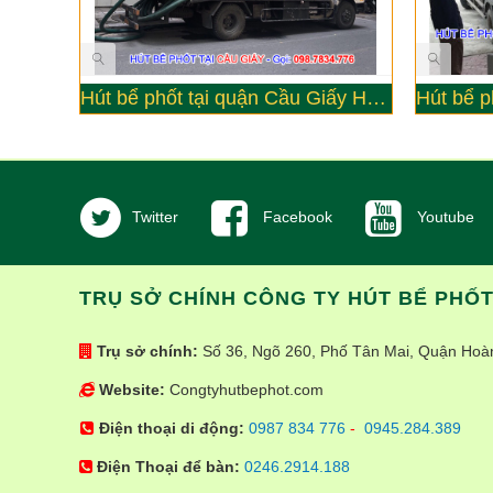
Hút bể phốt tại quận Cầu Giấy Hà Nội - Công ty Đức Yên
Twitter
Facebook
Youtube
TRỤ SỞ CHÍNH CÔNG TY HÚT BỂ PHỐ
Trụ sở chính:
Số 36, Ngõ 260, Phố Tân Mai, Quận Hoàn
Website:
Congtyhutbephot.com
Điện thoại di động:
0987 834 776
-
0945.284.389
Điện Thoại để bàn:
0246.2914.188