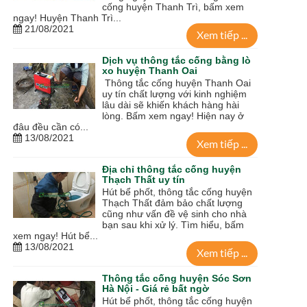
cống huyện Thanh Trì, bấm xem
ngay! Huyện Thanh Trì...
21/08/2021
Xem tiếp ...
Dịch vụ thông tắc cống bằng lò
xo huyện Thanh Oai
Thông tắc cống huyện Thanh Oai
uy tín chất lượng với kinh nghiệm
lâu dài sẽ khiến khách hàng hài
lòng. Bấm xem ngay! Hiện nay ở
đâu đều cần có...
13/08/2021
Xem tiếp ...
Địa chỉ thông tắc cống huyện
Thạch Thất uy tín
Hút bể phốt, thông tắc cống huyện
Thạch Thất đảm bảo chất lượng
cũng như vấn đề vệ sinh cho nhà
bạn sau khi xử lý. Tìm hiểu, bấm
xem ngay! Hút bể...
13/08/2021
Xem tiếp ...
Thông tắc cống huyện Sóc Sơn
Hà Nội - Giá rẻ bất ngờ
Hút bể phốt, thông tắc cống huyện