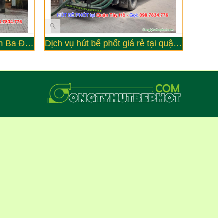
Hút Bể Phốt uy tín tại Quận Ba Đình - Công ty Đức Yên
Dịch vụ hút bể phốt giá rẻ tại quận Tây Hồ