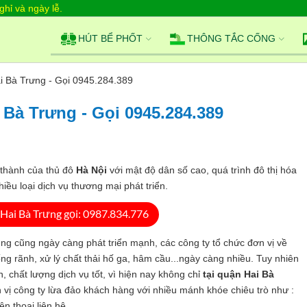
hỉ và ngày lễ.
HÚT BỂ PHỐT
THÔNG TẮC CỐNG
ai Bà Trưng - Gọi 0945.284.389
 Bà Trưng - Gọi 0945.284.389
 thành của thủ đô
Hà Nội
với mật độ dân số cao, quá trình đô thị hóa
ều loại dịch vụ thương mại phát triển.
Hai Bà Trưng gọi: 0987.834.776
ng cũng ngày càng phát triển mạnh, các công ty tổ chức đơn vị về
ống rãnh, xử lý chất thải hố ga, hâm cầu...ngày càng nhiều. Tuy nhiên
 chất lượng dịch vụ tốt, vì hiện nay không chỉ
tại quận Hai Bà
 vị công ty lừa đảo khách hàng với nhiều mánh khóe chiêu trò như :
ện thoại liên hệ