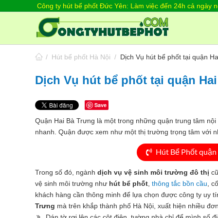
Công ty hút bể phốt Đức Yên: Làm việc đến 24h cả ngày ng
/
Hút bể phốt Hà Nội
/
Dịch Vụ hút bể phốt tại quận H
Dịch Vụ hút bể phốt tại quận Hai
Save
Quận Hai Bà Trưng là một trong những quận trung tâm nội
nhanh. Quận được xem như một thị trường trọng tâm với nhi
Hút Bể Phốt quận 
Trong số đó, ngành
dịch vụ vệ sinh môi trường đô thị
cũ
vệ sinh môi trường như
hút bể phốt
,
thông tắc bồn cầu
, c
khách hàng cần thông minh để lựa chọn được công ty uy tín,
Trưng
mà trên khắp thành phố Hà Nội, xuất hiện nhiều đơn
Dán tờ rơi lên các cột điện, tường nhà chỉ để mình số đi