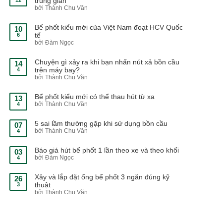
trung gian
bởi Thành Chu Văn
Bể phốt kiểu mới của Việt Nam đoạt HCV Quốc
10
tế
6
bởi Đàm Ngọc
Chuyện gì xảy ra khi bạn nhấn nút xả bồn cầu
14
trên máy bay?
4
bởi Thành Chu Văn
Bể phốt kiểu mới có thể thau hút từ xa
13
bởi Thành Chu Văn
4
5 sai lầm thường gặp khi sử dụng bồn cầu
07
bởi Thành Chu Văn
4
Báo giá hút bể phốt 1 lần theo xe và theo khối
03
bởi Đàm Ngọc
4
Xây và lắp đặt ống bể phốt 3 ngăn đúng kỹ
26
thuật
3
bởi Thành Chu Văn