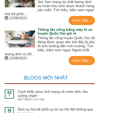
Sóc Sơn mang lại chất lượng dịch
vụ hoàn hảo luôn được khách hàng
yêu mến. Tìm hiểu, bấm xem ngay!
Hút bể phốt,...
12/08/2021
Xem tiếp ...
Thông tắc cống bằng máy lò xo
huyện Quốc Oai giá rẻ
Thông tắc cống huyện Quốc Oai rất
đáng được quan tâm bởi đây là yếu
tố ảnh hưởng đến môi trường. Tìm
hiểu, bấm xem ngay! Ngoài chất
lượng dịch vụ tốt...
12/08/2021
Xem tiếp ...
BLOGS MỚI NHẤT
Cách khắc phục tình trạng xã nước bồn cầu
03
xuống chậm
7
bởi Thành Chu Văn
Dịch vụ hút bể phốt uy tín tại Hà Nội không qua
16
12