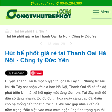
0987834776
0945.284.389
Menu
/
Hút bể phốt Hà Nội
/
Hút bể phốt giá rẻ tại Thanh Oai Hà Nội - Công ty Đức Yên
13
của
29
Hút bể phốt giá rẻ tại Thanh Oai Hà
Nội - Công ty Đức Yên
Save
Huyện Thanh Oai là một huyện thuộc Hà Tây cũ. Nhưng từ sau
khi Hà Tây sát nhập với địa bàn Hà Nội, Thanh Oai đã có tốc độ
phát triển kinh tế, xã hội ngày một tăng tốc hơn. Tại đây, mật độ
dân số tăng nhanh, tốc độ đô thị hóa ngày càng cao đã khiến
cho hệ thống cấp thoát nước của khu vực gặp nhiều vấn đề
trầm trọng. Đặc biệt, vào mùa mưa ngập úng tình trạng quá tải