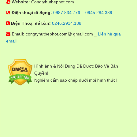
Website:
Congtyhutbephot.com
Điện thoại di động:
0987 834 776
-
0945.284.389
Điện Thoại để bàn:
0246.2914.188
Email:
congtyhutbephot.com
gmail.com _
Liên hệ qua
email
Hình ảnh & Nội Dung Đã Được Bảo Vệ Bản
Quyền!
Nghiêm cấm sao chép dưới mọi hình thức!