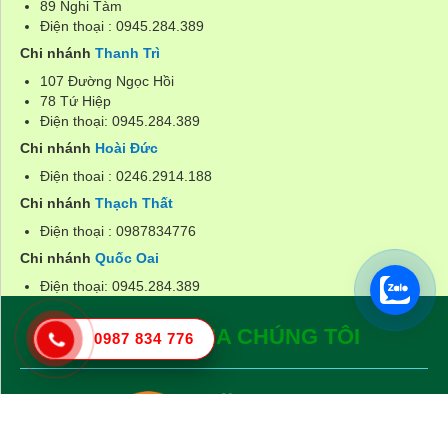
89 Nghi Tàm
Điện thoại : 0945.284.389
Chi nhánh
Thanh Trì
107 Đường Ngọc Hồi
78 Tứ Hiệp
Điện thoại: 0945.284.389
Chi nhánh
Hoài Đức
Điện thoai : 0246.2914.188
Chi nhánh
Thạch Thất
Điện thoại : 0987834776
Chi nhánh
Quốc Oai
Điện thoại: 0945.284.389
ĐỐI TÁC CỦA CHÚNG TÔI
0987 834 776