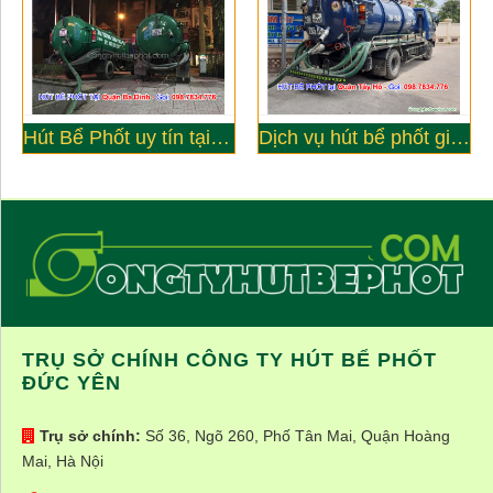
Hút Bể Phốt uy tín tại Quận Ba Đình - Công ty Đức Yên
Dịch vụ hút bể phốt giá rẻ tại quận Tây Hồ
TRỤ SỞ CHÍNH CÔNG TY HÚT BỂ PHỐT
ĐỨC YÊN
Trụ sở chính:
Số 36, Ngõ 260, Phố Tân Mai, Quận Hoàng
Mai, Hà Nội