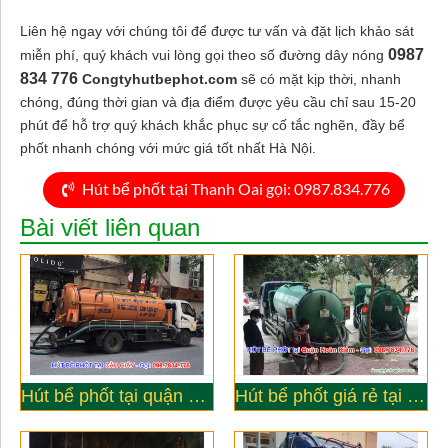
Liên hệ ngay với chúng tôi để được tư vấn và đặt lịch khảo sát
0987
miễn phí, quý khách vui lòng gọi theo số đường dây nóng
834 776
Congtyhutbephot.com
sẽ có mặt kịp thời, nhanh
chóng, đúng thời gian và địa điểm được yêu cầu chỉ sau 15-20
phút để hỗ trợ quý khách khắc phục sự cố tắc nghẽn, đầy bể
phốt nhanh chóng với mức giá tốt nhất Hà Nội.
Hút bể phốt tại Thanh Oai gọi: 0987.834.776
Bài viết liên quan
Hút bể phốt tại quận Cầu Giấy Hà Nội - Công ty Đức Yên
Hút bể phốt giá rẻ tại quận Hoàn kiếm