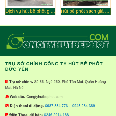
Dịch vụ hút bể phốt giá rẻ tại quận Tây Hồ
Hút bể phốt sạch giá rẻ tại Từ Liêm Hà Nội
TRỤ SỞ CHÍNH CÔNG TY HÚT BỂ PHỐT
ĐỨC YÊN
Trụ sở chính:
Số 36, Ngõ 260, Phố Tân Mai, Quận Hoàng
Mai, Hà Nội
Website:
Congtyhutbephot.com
Điện thoại di động:
0987 834 776
-
0945.284.389
Điện Thoại để bàn:
0246.2914.188