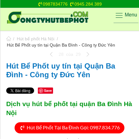
0987834776
0945.284.389
Menu
/
Hút bể phốt Hà Nội
/
Hút Bể Phốt uy tín tại Quận Ba Đình - Công ty Đức Yên
28
của
29
Hút Bể Phốt uy tín tại Quận Ba
Đình - Công ty Đức Yên
Save
Dịch vụ hút bể phốt tại quận Ba Đình Hà
Nội
Hút Bể Phốt Tại Ba Đình Gọi: 0987.834.776