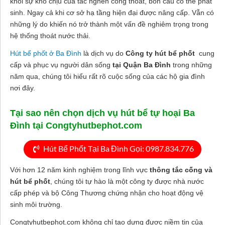
khỏi sự khó chịu của tắc nghẽn cống thoát, bồn cầu có thể phát
sinh. Ngay cả khi cơ sở hạ tầng hiện đại được nâng cấp. Vẫn có
những lý do khiến nó trở thành một vấn đề nghiêm trọng trong
hệ thống thoát nước thải.
Hút bể phốt ở Ba Đình
là dịch vụ do
Công ty hút bể phốt
cung
cấp và phục vụ người dân sống
tại Quận Ba Đình
trong những
năm qua, chúng tôi hiểu rất rõ cuộc sống của các hộ gia đình
nơi đây.
Tại sao nên chọn dịch vụ hút bể tự hoại Ba
Đình tại Congtyhutbephot.com
Hút Bể Phốt Tại Ba Đình Gọi: 0987.834.776
Với hơn 12 năm kinh nghiệm trong lĩnh vực
thông tắc cống và
hút bể phốt
, chúng tôi tự hào là một công ty được nhà nước
cấp phép và bộ Công Thương chứng nhận cho hoạt động vệ
sinh môi trường.
Congtyhutbephot.com không chỉ tạo dựng được niềm tin của