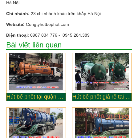
Hà Nội
Chi nhánh:
23 chi nhánh khác trên khắp Hà Nội
Website:
Congtyhutbephot.com
Điện thoại
: 0987 834 776 - 0945.284.389
Bài viết liên quan
Hút bể phốt tại quận Cầu Giấy Hà Nội - Công ty Đức Yên
Hút bể phốt giá rẻ tại quận Hoàn kiếm