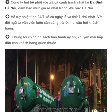
Công ty hút bể phốt với giá cả cạnh tranh nhất tại
Ba Đình
Hà Nội
, đảm bảo mức giá rẻ nhất trong khu vực Hà Nội.
Hỗ trợ nhiệt tình 24/7 kể cả ngày lễ và thứ 7 chủ nhật. Với
đội ngũ tư vấn viên luôn sẵn sàng trả lời mọi câu hỏi khách
hàng.
Chúng tôi có chính sách bảo hành uy tín, khuyến mãi hấp
dẫn cho khách hàng quen thuộc.